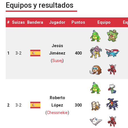
Equipos y resultados
#
Suizas
Bandera
Jugador
Puntos
Equipo
Ex
Jesús
1
3-2
Jiménez
400
(
Susej
)
Roberto
2
3-2
López
300
(
Chessnekie
)