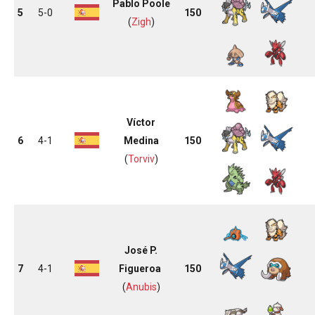
Pablo Poole
5
5-0
150
(
Zigh
)
Víctor
6
4-1
Medina
150
(
Torviv
)
José P.
7
4-1
Figueroa
150
(
Anubis
)