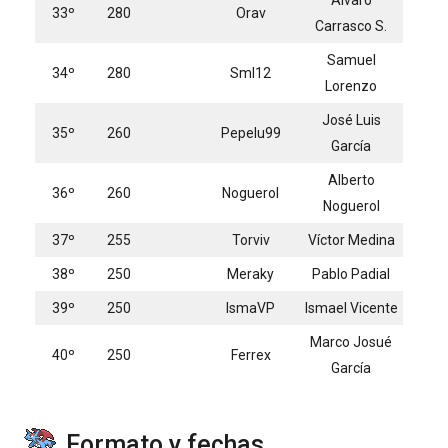
33º
280
Orav
Carrasco S.
Samuel
34º
280
Sml12
Lorenzo
José Luis
35º
260
Pepelu99
García
Alberto
36º
260
Noguerol
Noguerol
37º
255
Torviv
Víctor Medina
38º
250
Meraky
Pablo Padial
39º
250
IsmaVP
Ismael Vicente
Marco Josué
40º
250
Ferrex
García
Formato y fechas