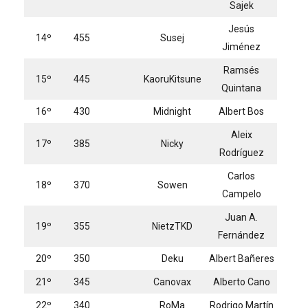
Sajek
Jesús
14º
455
Susej
Jiménez
Ramsés
15º
445
KaoruKitsune
Quintana
16º
430
Midnight
Albert Bos
Aleix
17º
385
Nicky
Rodríguez
Carlos
18º
370
Sowen
Campelo
Juan A.
19º
355
NietzTKD
Fernández
20º
350
Deku
Albert Bañeres
21º
345
Canovax
Alberto Cano
22º
340
RoMa
Rodrigo Martín