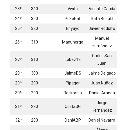
23º
340
Vivito
Vicente García
24º
320
PokeRaf
Rafa Busutil
25º
320
Er yayo
Javier Rodulfo
Manuel
26º
310
Manuhergo
Hernández
Carlos San
27º
310
Lobez13
Juan
28º
300
JaimeDS
Jaime Delgado
29º
290
Pipagor
Juan Núñez
30º
290
Rocknrola
Daniel Aranda
Jorge
31º
280
CostaGG
Hernández
32º
280
DaniABP
Daniel Navarro
Álvaro