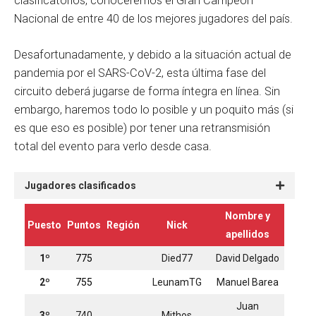
clasificatorios, conoceremos el Gran Campeón
Nacional de entre 40 de los mejores jugadores del país.
Desafortunadamente, y debido a la situación actual de
pandemia por el SARS-CoV-2, esta última fase del
circuito deberá jugarse de forma íntegra en línea. Sin
embargo, haremos todo lo posible y un poquito más (si
es que eso es posible) por tener una retransmisión
total del evento para verlo desde casa.
Jugadores clasificados
Nombre y
Puesto
Puntos
Región
Nick
apellidos
1º
775
Died77
David Delgado
2º
755
LeunamTG
Manuel Barea
Juan
3º
740
Mithos