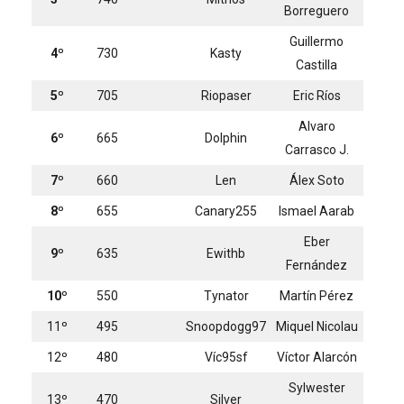
Borreguero
Guillermo
4º
730
Kasty
Castilla
5º
705
Riopaser
Eric Ríos
Alvaro
6º
665
Dolphin
Carrasco J.
7º
660
Len
Álex Soto
8º
655
Canary255
Ismael Aarab
Eber
9º
635
Ewithb
Fernández
10º
550
Tynator
Martín Pérez
11º
495
Snoopdogg97
Miquel Nicolau
12º
480
Víc95sf
Víctor Alarcón
Sylwester
13º
470
Silver