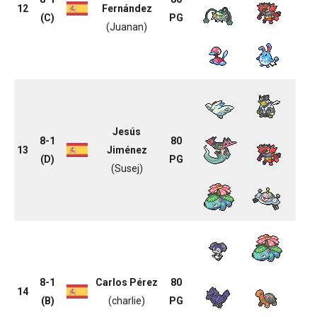
12
Fernández
(C)
PG
(Juanan)
Jesús
8-1
80
13
Jiménez
(D)
PG
(Susej)
8-1
Carlos Pérez
80
14
(B)
(charlie)
PG