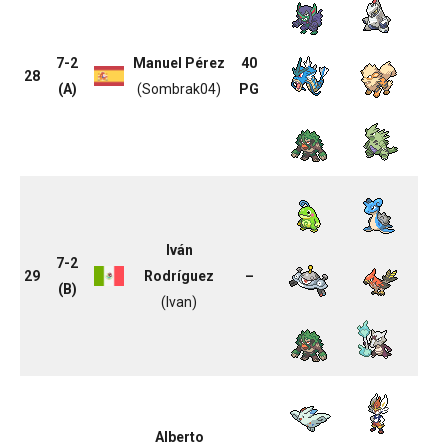
7-2
Manuel Pérez
40
28
(A)
(Sombrak04)
PG
Iván
7-2
29
Rodríguez
–
(B)
(Ivan)
Alberto