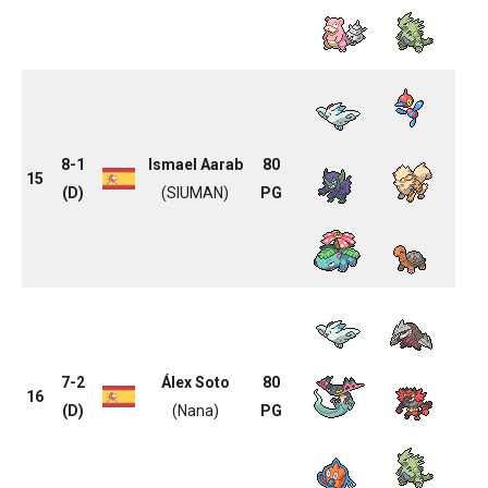
8-1
Ismael Aarab
80
15
(D)
(SIUMAN)
PG
7-2
Álex Soto
80
16
(D)
(Nana)
PG