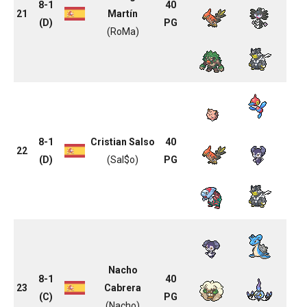
8-1
40
21
Martín
(D)
PG
(RoMa)
8-1
Cristian Salso
40
22
(D)
(Sal$o)
PG
Nacho
8-1
40
23
Cabrera
(C)
PG
(Nacho)