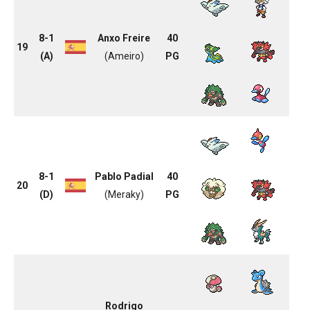
8-1
Anxo Freire
40
19
(A)
(Ameiro)
PG
8-1
Pablo Padial
40
20
(D)
(Meraky)
PG
Rodrigo