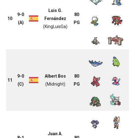
Luis G.
9-0
80
10
Fernández
(A)
PG
(KingLuisGa)
9-0
Albert Bos
80
11
(C)
(Midnight)
PG
Juan A.
8-1
80