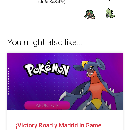
(JuAnKaSaPe)
You might also like...
¡Victory Road y Madrid in Game