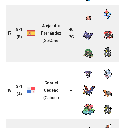
Alejandro
8-1
40
17
Fernández
(B)
PG
(SokOne)
Gabriel
8-1
18
Cedeño
–
(A)
(Gabuu’)