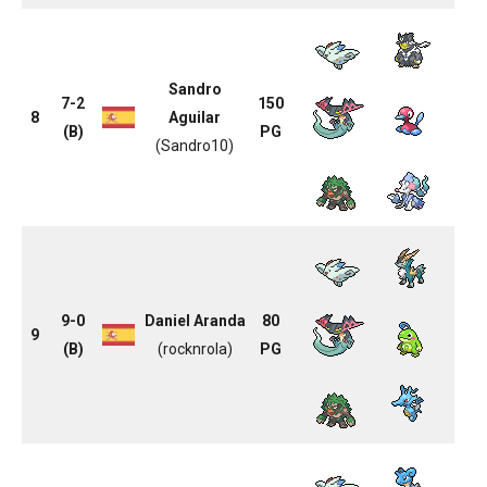
Sandro
7-2
150
8
Aguilar
(B)
PG
(Sandro10)
9-0
Daniel Aranda
80
9
(B)
(rocknrola)
PG