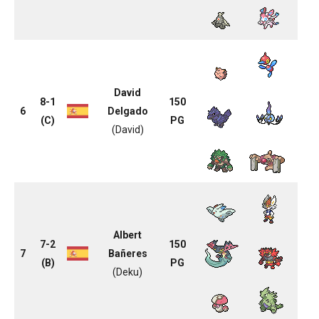
David
8-1
150
6
Delgado
(C)
PG
(David)
Albert
7-2
150
7
Bañeres
(B)
PG
(Deku)