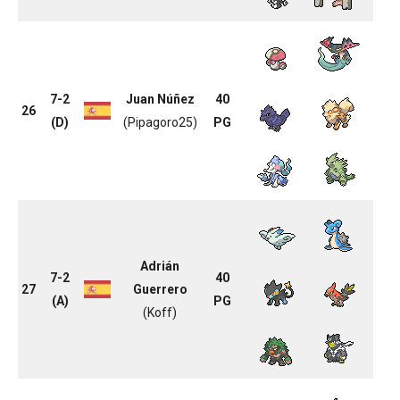
7-2
Juan Núñez
40
26
(D)
(Pipagoro25)
PG
Adrián
7-2
40
27
Guerrero
(A)
PG
(Koff)