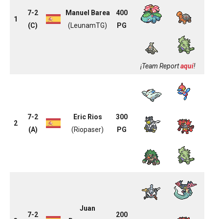
7-2
Manuel Barea
400
1
(C)
(LeunamTG)
PG
¡Team Report
aquí
!
7-2
Eric Rios
300
2
(A)
(Riopaser)
PG
Juan
7-2
200