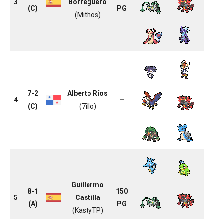
3
Borreguero
(C)
PG
(Mithos)
7-2
Alberto Ríos
4
–
(C)
(7illo)
Guillermo
8-1
150
5
Castilla
(A)
PG
(KastyTP)