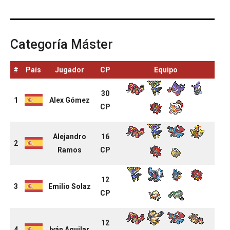
Categoría Máster
#
País
Jugador
CP
Equipo
30
1
Alex Gómez
CP
Alejandro
16
2
Ramos
CP
12
3
Emilio Solaz
CP
12
4
Iván Aguilar