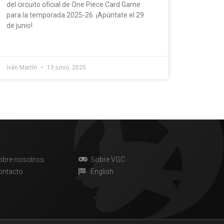
del circuito oficial de One Piece Card Game
para la temporada 2025-26. ¡Apúntate el 29
de junio!
Iván Martín
13 junio, 2025
obre nosotros
Sobre VGC
ontacto
English