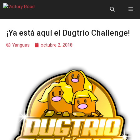
¡Ya está aquí el Dugtrio Challenge!
Yanguas
octubre 2, 2018